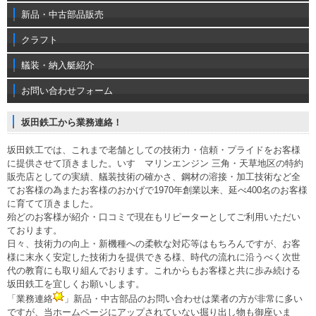
新品・中古部品販売
クラフト
艤装・納入艇紹介
お問い合わせフォーム
坂田鉄工から業務連絡！
坂田鉄工では、これまで老舗としての技術力・信頼・プライドをお客様
に提供させて頂きました。いすゞマリンエンジン 三角・天草地区の特約
販売店としての実績、艤装技術の確かさ、鋼材の溶接・加工技術など全
てお客様の為またお客様のおかげで1970年創業以来、延べ400名のお客様
に育てて頂きました。
殆どのお客様が紹介・口コミで現在もリピーターとしてご利用いただい
ております。
日々、技術力の向上・新機種への柔軟な対応等はもちろんですが、お客
様に末永く安定した技術力を提供できる様、時代の流れに沿うべく次世
代の教育にも取り組んでおります。これからもお客様と共に歩み続ける
坂田鉄工を宜しくお願いします。
「業務連絡
」新品・中古部品のお問い合わせは業者の方が非常に多い
ですが、当ホームページにアップされていない掘り出し物も御座いま