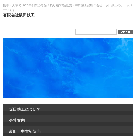
熊本・天草で1970年創業の老舗！釣り船/部品販売・特殊加工品制作会社 坂田鉄工のホームペ
ージです。
有限会社坂田鉄工
坂田鉄工について
会社案内
新艇・中古艇販売